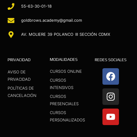
55-63-30-01-18
goldbrows.academy@gmail.com
AV. MOLIERE 39 POLANCO III SECCIÓN CDMX
MODALIDADES
PRIVACIDAD
REDES SOCIALES
F
I
Y
CURSOS ONLINE
AVISO DE
a
n
o
PRIVACIDAD
CURSOS
INTENSIVOS
c
s
u
POLÍTICAS DE
CANCELACIÓN
CURSOS
e
t
t
PRESENCIALES
b
a
u
CURSOS
o
g
b
PERSONALIZADOS
o
r
e
k
a