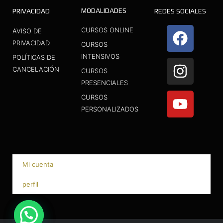
MODALIDADES
PRIVACIDAD
REDES SOCIALES
F
I
Y
CURSOS ONLINE
AVISO DE
a
n
o
PRIVACIDAD
CURSOS
INTENSIVOS
c
s
u
POLÍTICAS DE
CANCELACIÓN
CURSOS
e
t
t
PRESENCIALES
b
a
u
CURSOS
o
g
b
PERSONALIZADOS
o
r
e
k
a
m
Mi cuenta
perfil