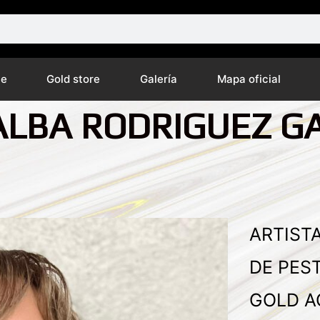
ne
Gold store
Galería
Mapa oficial
LBA RODRIGUEZ G
ARTIST
DE PES
GOLD A