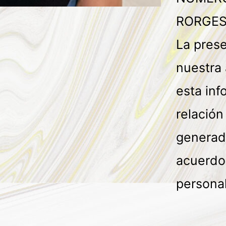
RORGES
La pres
nuestra 
esta in
relación
generad
acuerdo 
persona