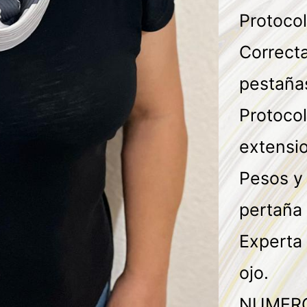
Protoco
Correcta
pestaña
Protocol
extensi
Pesos y
pertaña 
Experta 
ojo.
NUMERO