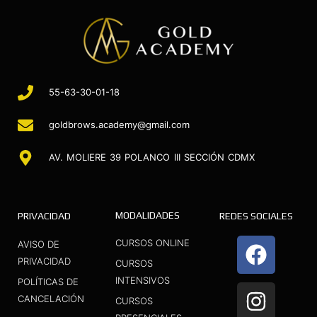
55-63-30-01-18
goldbrows.academy@gmail.com
AV. MOLIERE 39 POLANCO III SECCIÓN CDMX
MODALIDADES
PRIVACIDAD
REDES SOCIALES
F
I
Y
CURSOS ONLINE
AVISO DE
a
n
o
PRIVACIDAD
CURSOS
INTENSIVOS
c
s
u
POLÍTICAS DE
CANCELACIÓN
CURSOS
e
t
t