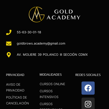
55-63-30-01-18
goldbrows.academy@gmail.com
AV. MOLIERE 39 POLANCO III SECCIÓN CDMX
MODALIDADES
PRIVACIDAD
REDES SOCIALES
F
I
Y
CURSOS ONLINE
AVISO DE
a
n
o
PRIVACIDAD
CURSOS
INTENSIVOS
c
s
u
POLÍTICAS DE
CANCELACIÓN
CURSOS
e
t
t