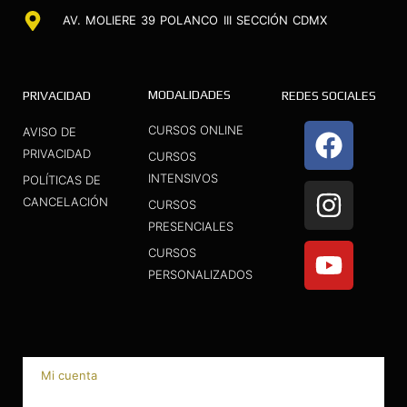
AV. MOLIERE 39 POLANCO III SECCIÓN CDMX
MODALIDADES
PRIVACIDAD
REDES SOCIALES
F
I
Y
CURSOS ONLINE
AVISO DE
a
n
o
PRIVACIDAD
CURSOS
INTENSIVOS
c
s
u
POLÍTICAS DE
CANCELACIÓN
CURSOS
e
t
t
PRESENCIALES
b
a
u
CURSOS
o
g
b
PERSONALIZADOS
o
r
e
k
a
m
Mi cuenta