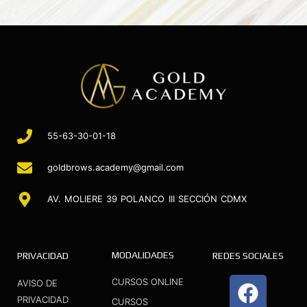
55-63-30-01-18
goldbrows.academy@gmail.com
AV. MOLIERE 39 POLANCO III SECCIÓN CDMX
MODALIDADES
PRIVACIDAD
REDES SOCIALES
F
I
Y
CURSOS ONLINE
AVISO DE
a
n
o
PRIVACIDAD
CURSOS