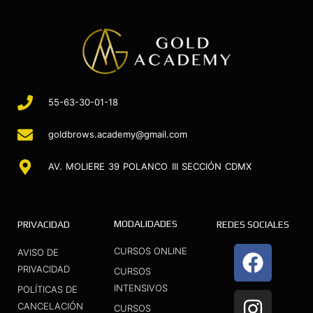
55-63-30-01-18
goldbrows.academy@gmail.com
AV. MOLIERE 39 POLANCO III SECCIÓN CDMX
MODALIDADES
PRIVACIDAD
REDES SOCIALES
F
I
Y
CURSOS ONLINE
AVISO DE
a
n
o
PRIVACIDAD
CURSOS
INTENSIVOS
c
s
u
POLÍTICAS DE
CANCELACIÓN
CURSOS