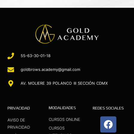
55-63-30-01-18
goldbrows.academy@gmail.com
AV. MOLIERE 39 POLANCO III SECCIÓN CDMX
MODALIDADES
PRIVACIDAD
REDES SOCIALES
F
I
Y
CURSOS ONLINE
AVISO DE
a
n
o
PRIVACIDAD
CURSOS