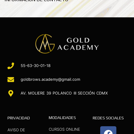
55-63-30-01-18
goldbrows.academy@gmail.com
AV. MOLIERE 39 POLANCO III SECCIÓN CDMX
MODALIDADES
PRIVACIDAD
REDES SOCIALES
F
I
Y
CURSOS ONLINE
AVISO DE