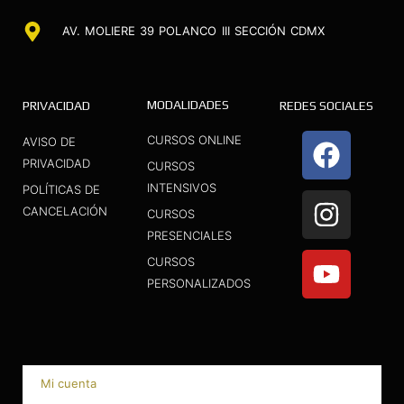
AV. MOLIERE 39 POLANCO III SECCIÓN CDMX
MODALIDADES
PRIVACIDAD
REDES SOCIALES
F
I
Y
CURSOS ONLINE
AVISO DE
a
n
o
PRIVACIDAD
CURSOS
INTENSIVOS
c
s
u
POLÍTICAS DE
CANCELACIÓN
CURSOS
e
t
t
PRESENCIALES
b
a
u
CURSOS
o
g
b
PERSONALIZADOS
o
r
e
k
a
m
Mi cuenta