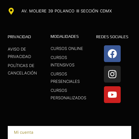
AV. MOLIERE 39 POLANCO III SECCIÓN CDMX
MODALIDADES
PRIVACIDAD
REDES SOCIALES
F
I
Y
CURSOS ONLINE
AVISO DE
a
n
o
PRIVACIDAD
CURSOS
INTENSIVOS
c
s
u
POLÍTICAS DE
CANCELACIÓN
CURSOS
e
t
t
PRESENCIALES
b
a
u
CURSOS
o
g
b
PERSONALIZADOS
o
r
e
k
a
m
Mi cuenta