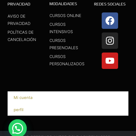
MODALIDADES
PRIVACIDAD
REDES SOCIALES
F
I
Y
CURSOS ONLINE
AVISO DE
a
n
o
PRIVACIDAD
CURSOS
INTENSIVOS
c
s
u
POLÍTICAS DE
CANCELACIÓN
CURSOS
e
t
t
PRESENCIALES
b
a
u
CURSOS
o
g
b
PERSONALIZADOS
o
r
e
k
a
m
Mi cuenta
perfil