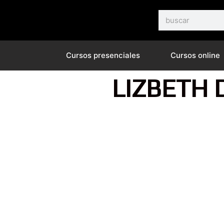
Ir
Buscar
al
contenido
Cursos presenciales
Cursos online
LIZBETH 