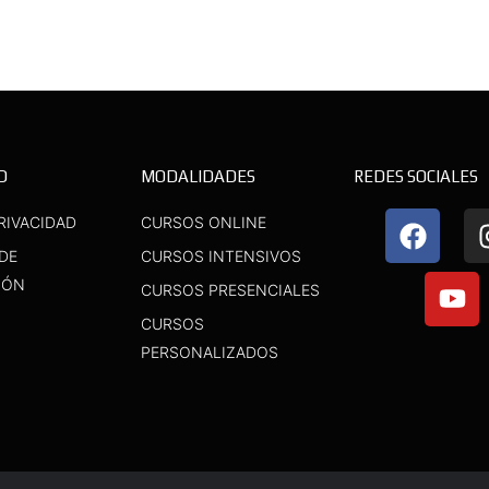
D
MODALIDADES
REDES SOCIALES
F
Y
RIVACIDAD
CURSOS ONLINE
a
o
 DE
CURSOS INTENSIVOS
c
u
IÓN
CURSOS PRESENCIALES
e
t
b
u
CURSOS
o
b
PERSONALIZADOS
o
e
k