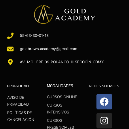
55-63-30-01-18
goldbrows.academy@gmail.com
AV. MOLIERE 39 POLANCO III SECCIÓN CDMX
MODALIDADES
PRIVACIDAD
REDES SOCIALES
F
I
Y
CURSOS ONLINE
AVISO DE
a
n
o
PRIVACIDAD
CURSOS
INTENSIVOS
c
s
u
POLÍTICAS DE
CANCELACIÓN
CURSOS
e
t
t
PRESENCIALES