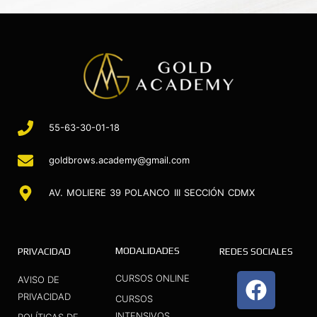
55-63-30-01-18
goldbrows.academy@gmail.com
AV. MOLIERE 39 POLANCO III SECCIÓN CDMX
MODALIDADES
PRIVACIDAD
REDES SOCIALES
F
I
Y
CURSOS ONLINE
AVISO DE
a
n
o
PRIVACIDAD
CURSOS
INTENSIVOS