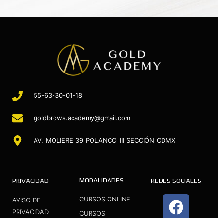
55-63-30-01-18
goldbrows.academy@gmail.com
AV. MOLIERE 39 POLANCO III SECCIÓN CDMX
MODALIDADES
PRIVACIDAD
REDES SOCIALES
F
I
Y
CURSOS ONLINE
AVISO DE
a
n
o
PRIVACIDAD
CURSOS