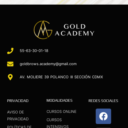
55-63-30-01-18
goldbrows.academy@gmail.com
AV. MOLIERE 39 POLANCO III SECCIÓN CDMX
MODALIDADES
PRIVACIDAD
REDES SOCIALES
F
I
Y
CURSOS ONLINE
AVISO DE
a
n
o
PRIVACIDAD
CURSOS
INTENSIVOS
POLÍTICAS DE