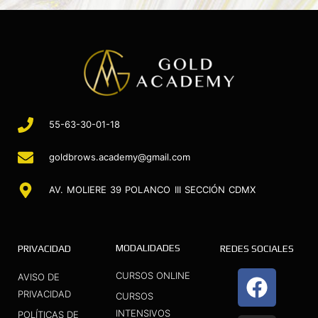
55-63-30-01-18
goldbrows.academy@gmail.com
AV. MOLIERE 39 POLANCO III SECCIÓN CDMX
MODALIDADES
PRIVACIDAD
REDES SOCIALES
F
I
Y
CURSOS ONLINE
AVISO DE
a
n
o
PRIVACIDAD
CURSOS
INTENSIVOS
POLÍTICAS DE