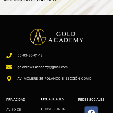
55-63-30-01-18
goldbrows.academy@gmail.com
AV. MOLIERE 39 POLANCO III SECCIÓN CDMX
MODALIDADES
PRIVACIDAD
REDES SOCIALES
F
I
Y
CURSOS ONLINE
AVISO DE