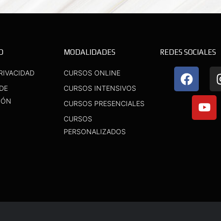
D
MODALIDADES
REDES SOCIALES
F
Y
RIVACIDAD
CURSOS ONLINE
a
o
 DE
CURSOS INTENSIVOS
c
u
IÓN
CURSOS PRESENCIALES
e
t
b
u
CURSOS
o
b
PERSONALIZADOS
o
e
k