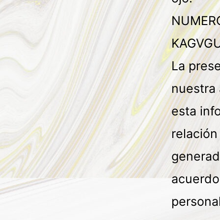
NUMERO
KAGVGU
La pres
nuestra 
esta in
relación
generad
acuerdo 
persona