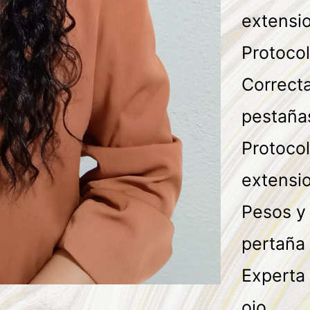
extensi
Protoco
Correcta
pestaña
Protocol
extensi
Pesos y
pertaña 
Experta 
ojo.