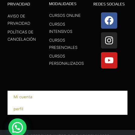
MODALIDADES
PRIVACIDAD
REDES SOCIALES
F
I
Y
CURSOS ONLINE
AVISO DE
a
n
o
PRIVACIDAD
CURSOS
INTENSIVOS
c
s
u
POLÍTICAS DE
CANCELACIÓN
CURSOS
e
t
t
PRESENCIALES
b
a
u
CURSOS
o
g
b
PERSONALIZADOS
o
r
e
k
a
m
Mi cuenta
perfil