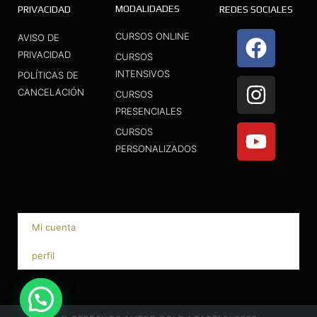
MODALIDADES
PRIVACIDAD
REDES SOCIALES
F
I
Y
CURSOS ONLINE
AVISO DE
a
n
o
PRIVACIDAD
CURSOS
INTENSIVOS
c
s
u
POLÍTICAS DE
CANCELACIÓN
CURSOS
e
t
t
PRESENCIALES
b
a
u
CURSOS
o
g
b
PERSONALIZADOS
o
r
e
k
a
m
Mi cuenta
perfil