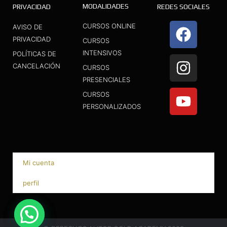
MODALIDADES
PRIVACIDAD
REDES SOCIALES
F
I
Y
CURSOS ONLINE
AVISO DE
a
n
o
PRIVACIDAD
CURSOS
INTENSIVOS
c
s
u
POLÍTICAS DE
CANCELACIÓN
CURSOS
e
t
t
PRESENCIALES
b
a
u
CURSOS
o
g
b
PERSONALIZADOS
o
r
e
k
a
m
Mi cuenta
perfil