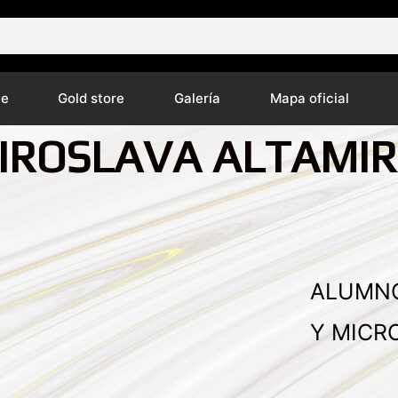
ne
Gold store
Galería
Mapa oficial
IROSLAVA ALTAMIR
ALUMNO
Y MICR