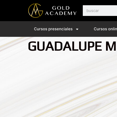
Ir
Buscar
al
contenido
Cursos presenciales
Cursos onli
GUADALUPE M