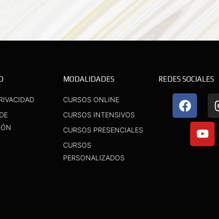
D
MODALIDADES
REDES SOCIALES
F
Y
RIVACIDAD
CURSOS ONLINE
a
o
 DE
CURSOS INTENSIVOS
c
u
IÓN
CURSOS PRESENCIALES
e
t
b
u
CURSOS
o
b
PERSONALIZADOS
o
e
k