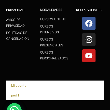
MODALIDADES
PRIVACIDAD
REDES SOCIALES
F
I
Y
CURSOS ONLINE
AVISO DE
a
n
o
PRIVACIDAD
CURSOS
INTENSIVOS
c
s
u
POLÍTICAS DE
CANCELACIÓN
CURSOS
e
t
t
PRESENCIALES
b
a
u
CURSOS
o
g
b
PERSONALIZADOS
o
r
e
k
a
m
Mi cuenta
perfil