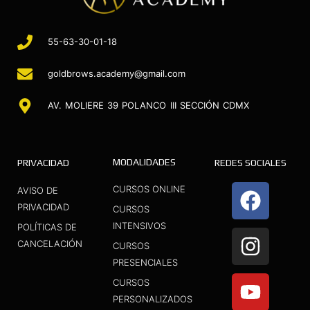
55-63-30-01-18
goldbrows.academy@gmail.com
AV. MOLIERE 39 POLANCO III SECCIÓN CDMX
MODALIDADES
PRIVACIDAD
REDES SOCIALES
F
I
Y
CURSOS ONLINE
AVISO DE
a
n
o
PRIVACIDAD
CURSOS
INTENSIVOS
c
s
u
POLÍTICAS DE
CANCELACIÓN
CURSOS
e
t
t
PRESENCIALES
b
a
u
CURSOS
o
g
b
PERSONALIZADOS