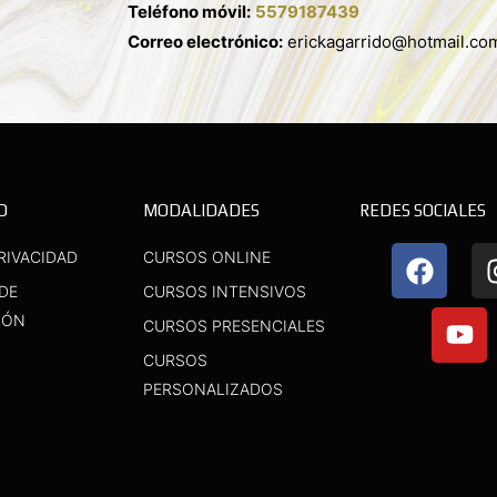
Teléfono móvil:
5579187439
Correo electrónico:
erickagarrido@hotmail.co
D
MODALIDADES
REDES SOCIALES
F
Y
RIVACIDAD
CURSOS ONLINE
a
o
 DE
CURSOS INTENSIVOS
c
u
IÓN
CURSOS PRESENCIALES
e
t
b
u
CURSOS
o
b
PERSONALIZADOS
o
e
k