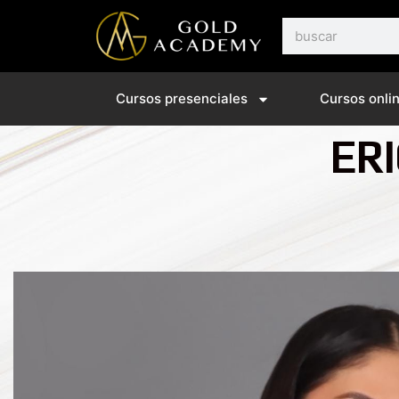
Ir
Buscar
al
contenido
Cursos presenciales
Cursos onli
ER