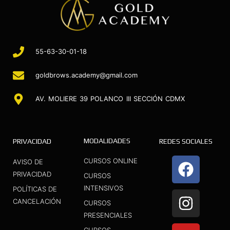
55-63-30-01-18
goldbrows.academy@gmail.com
AV. MOLIERE 39 POLANCO III SECCIÓN CDMX
MODALIDADES
PRIVACIDAD
REDES SOCIALES
F
I
Y
CURSOS ONLINE
AVISO DE
a
n
o
PRIVACIDAD
CURSOS
INTENSIVOS
c
s
u
POLÍTICAS DE
CANCELACIÓN
CURSOS
e
t
t
PRESENCIALES
b
a
u