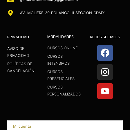
AV. MOLIERE 39 POLANCO III SECCIÓN CDMX
MODALIDADES
PRIVACIDAD
REDES SOCIALES
F
I
Y
CURSOS ONLINE
AVISO DE
a
n
o
PRIVACIDAD
CURSOS
INTENSIVOS
c
s
u
POLÍTICAS DE
CANCELACIÓN
CURSOS
e
t
t
PRESENCIALES
b
a
u
CURSOS
o
g
b
PERSONALIZADOS
o
r
e
k
a
m
Mi cuenta