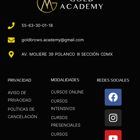
55-63-30-01-18
goldbrows.academy@gmail.com
AV. MOLIERE 39 POLANCO III SECCIÓN CDMX
MODALIDADES
PRIVACIDAD
REDES SOCIALES
F
I
Y
CURSOS ONLINE
AVISO DE
a
n
o
PRIVACIDAD
CURSOS
INTENSIVOS
c
s
u
POLÍTICAS DE
CANCELACIÓN
CURSOS
e
t
t
PRESENCIALES
b
a
u
CURSOS