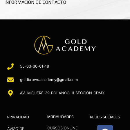
INFORMACIÓN DE CONTACTO
55-63-30-01-18
goldbrows.academy@gmail.com
AV. MOLIERE 39 POLANCO III SECCIÓN CDMX
MODALIDADES
PRIVACIDAD
REDES SOCIALES
F
I
Y
CURSOS ONLINE
AVISO DE