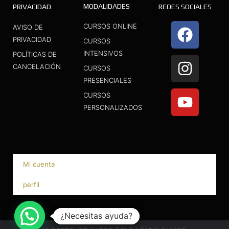
MODALIDADES
PRIVACIDAD
REDES SOCIALES
F
I
Y
CURSOS ONLINE
AVISO DE
a
n
o
PRIVACIDAD
CURSOS
INTENSIVOS
c
s
u
POLÍTICAS DE
CANCELACIÓN
CURSOS
e
t
t
PRESENCIALES
b
a
u
CURSOS
o
g
b
PERSONALIZADOS
o
r
e
k
a
m
Mi cuenta
perfil
¿Necesitas ayuda?
¿Necesitas ayuda?