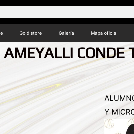
ne
Gold store
Galería
Mapa oficial
N AMEYALLI CONDE 
ALUMNO
Y MICR