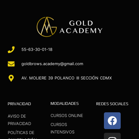
55-63-30-01-18
goldbrows.academy@gmail.com
AV. MOLIERE 39 POLANCO III SECCIÓN CDMX
MODALIDADES
PRIVACIDAD
REDES SOCIALES
F
I
Y
CURSOS ONLINE
AVISO DE
a
n
o
PRIVACIDAD
CURSOS
INTENSIVOS
c
s
u
POLÍTICAS DE