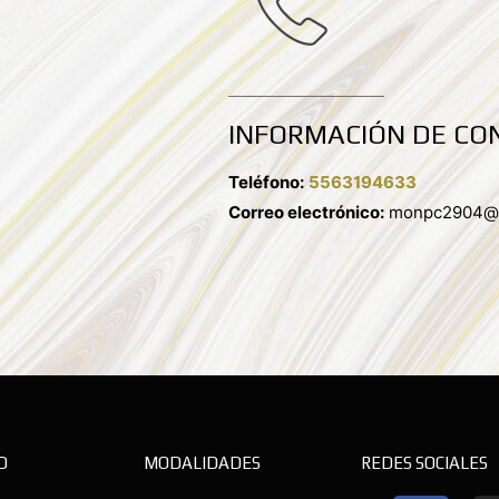
INFORMACIÓN DE CO
Teléfono:
5563194633
Correo electrónico:
monpc2904@g
D
MODALIDADES
REDES SOCIALES