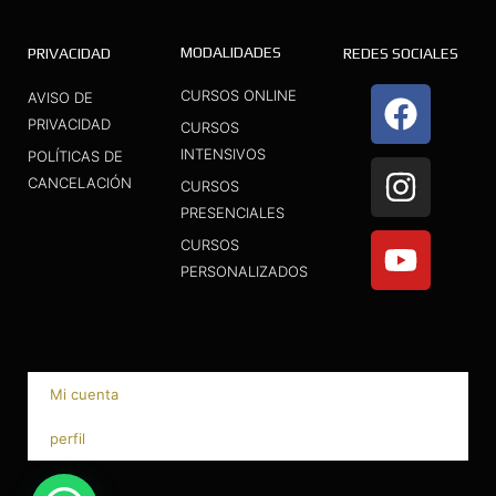
MODALIDADES
PRIVACIDAD
REDES SOCIALES
F
I
Y
CURSOS ONLINE
AVISO DE
a
n
o
PRIVACIDAD
CURSOS
INTENSIVOS
c
s
u
POLÍTICAS DE
CANCELACIÓN
CURSOS
e
t
t
PRESENCIALES
b
a
u
CURSOS
o
g
b
PERSONALIZADOS
o
r
e
k
a
m
Mi cuenta
perfil